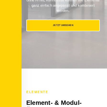
ohne HTML Kenntnisse können alle Elemente
ganz einfach angepasst und kombiniert
werden.
JETZT UMSEHEN
ELEMENTE
Element- & Modul-