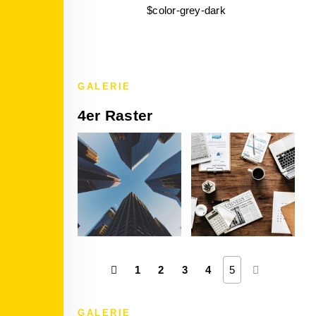
$color-grey-dark
GALERIE
4er Raster
1
2
3
4
5
GALERIE