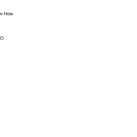
ow-How
EO