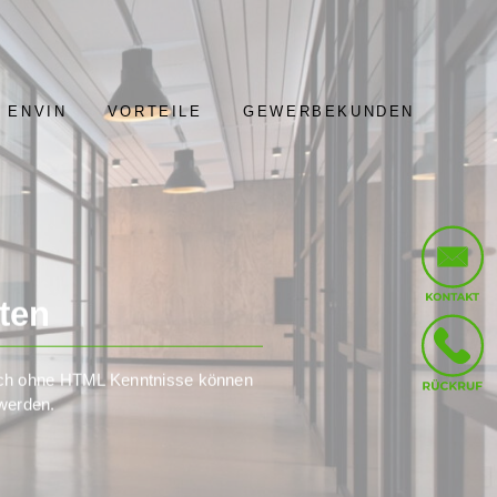
 ENVIN
VORTEILE
GEWERBEKUNDEN
ten
auch ohne HTML Kenntnisse können
 werden.