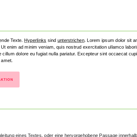
bende Texte.
Hyperlinks
sind
unterstrichen
. Lorem ipsum dolor sit 
a. Ut enim ad minim veniam, quis nostrud exercitation ullamco labor
 cillum dolore eu fugiat nulla pariatur. Excepteur sint occaecat cupi
t amet.
AKTION
nleitung eines Textes, oder eine hervorgehobene Passage innerhal