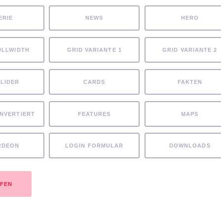
ERIE
NEWS
HERO
ULLWIDTH
GRID VARIANTE 1
GRID VARIANTE 2
SLIDER
CARDS
FAKTEN
INVERTIERT
FEATURES
MAPS
RDEON
LOGIN FORMULAR
DOWNLOADS
UFEN