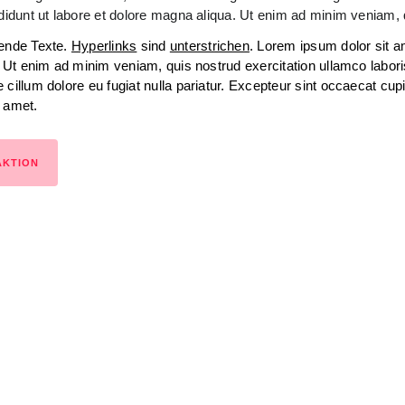
idunt ut labore et dolore magna aliqua. Ut enim ad minim veniam, qu
bende Texte.
Hyperlinks
sind
unterstrichen
. Lorem ipsum dolor sit 
a. Ut enim ad minim veniam, quis nostrud exercitation ullamco labor
 cillum dolore eu fugiat nulla pariatur. Excepteur sint occaecat cupi
t amet.
AKTION