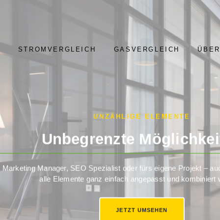
STROMVERGLEICH
GASVERGLEICH
ÜBER
UNZÄHLIGE ELEMENTE
Unbegrenzte Möglichkei
, Marketing Manager, SEO Spezialist oder fürs eigene Projekt – 
alle Elemente ganz einfach angepasst und kombiniert
JETZT UMSEHEN