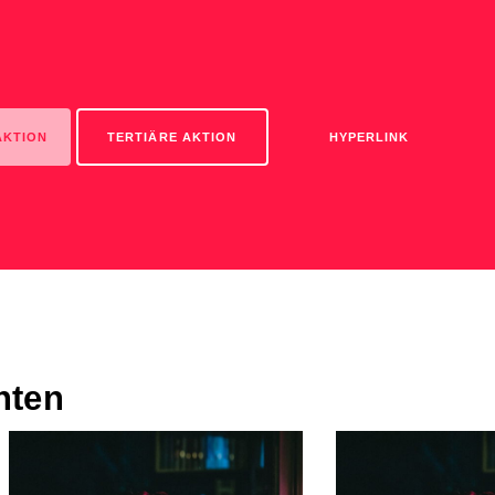
AKTION
TERTIÄRE AKTION
HYPERLINK
anten