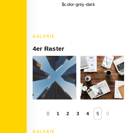
$color-grey-dark
GALERIE
4er Raster
1
2
3
4
5
GALERIE