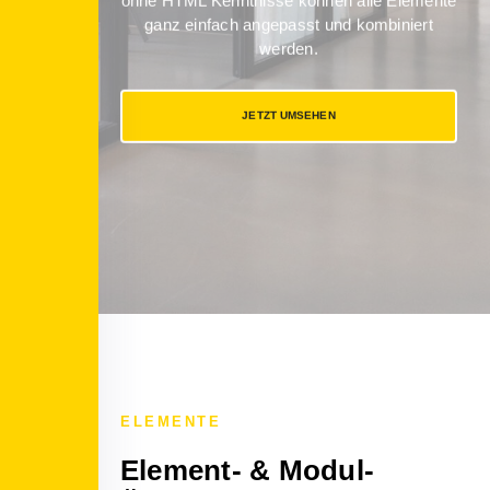
ohne HTML Kenntnisse können alle Elemente
ganz einfach angepasst und kombiniert
werden.
JETZT UMSEHEN
ELEMENTE
Element- & Modul-