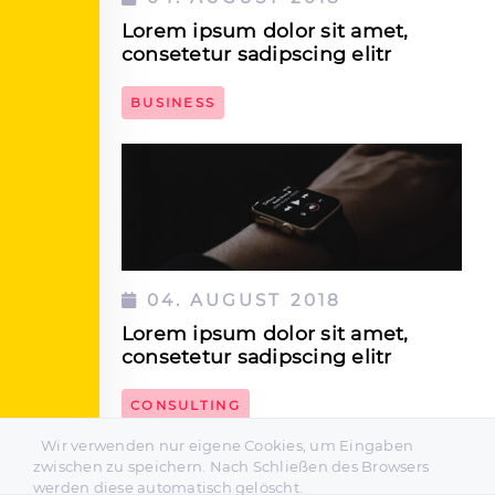
Lorem ipsum dolor sit amet,
consetetur sadipscing elitr
BUSINESS
DEN ARTIKEL LESEN
04. AUGUST 2018
Lorem ipsum dolor sit amet,
consetetur sadipscing elitr
CONSULTING
Wir verwenden nur eigene Cookies, um Eingaben
DEN ARTIKEL LESEN
1
2
3
4
5
zwischen zu speichern. Nach Schließen des Browsers
werden diese automatisch gelöscht.
SIDEBAR