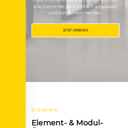
– auch ohne HTML Kenntnisse können
alle Elemente ganz einfach angepasst
und kombiniert werden.
JETZT UMSEHEN
ELEMENTE
Element- & Modul-