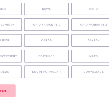
ERIE
NEWS
HERO
ULLWIDTH
GRID VARIANTE 1
GRID VARIANTE 2
SLIDER
CARDS
FAKTEN
INVERTIERT
FEATURES
MAPS
RDEON
LOGIN FORMULAR
DOWNLOADS
UFEN