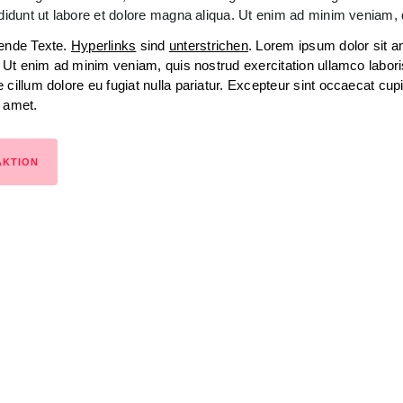
idunt ut labore et dolore magna aliqua. Ut enim ad minim veniam, qu
bende Texte.
Hyperlinks
sind
unterstrichen
. Lorem ipsum dolor sit 
a. Ut enim ad minim veniam, quis nostrud exercitation ullamco labor
 cillum dolore eu fugiat nulla pariatur. Excepteur sint occaecat cupi
t amet.
AKTION