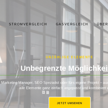
STROMVERGLEICH
GASVERGLEICH
ÜBER
UNZÄHLIGE ELEMENTE
Unbegrenzte Möglichkei
, Marketing Manager, SEO Spezialist oder fürs eigene Projekt – 
alle Elemente ganz einfach angepasst und kombiniert
JETZT UMSEHEN