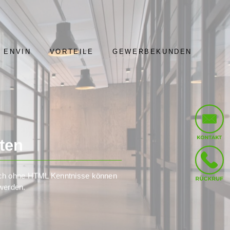
 ENVIN
VORTEILE
GEWERBEKUNDEN
ten
auch ohne HTML Kenntnisse können
 werden.