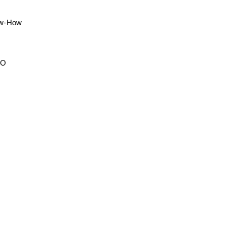
ow-How
EO