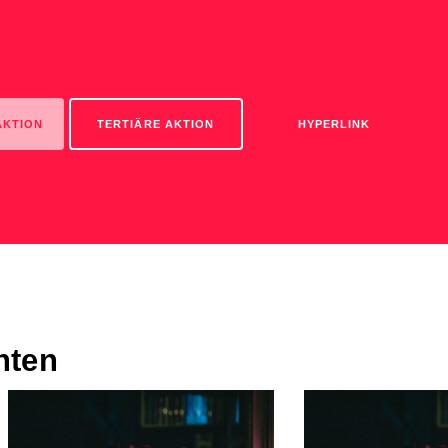
AKTION
TERTIÄRE AKTION
HYPERLINK
anten