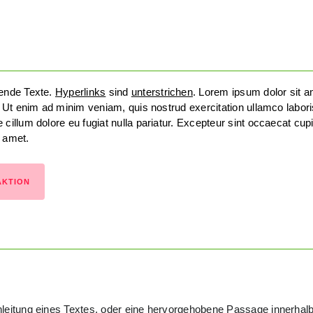
bende Texte.
Hyperlinks
sind
unterstrichen
. Lorem ipsum dolor sit 
a. Ut enim ad minim veniam, quis nostrud exercitation ullamco labor
 cillum dolore eu fugiat nulla pariatur. Excepteur sint occaecat cupi
t amet.
AKTION
nleitung eines Textes, oder eine hervorgehobene Passage innerhal