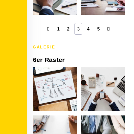
1
2
3
4
5
GALERIE
6er Raster