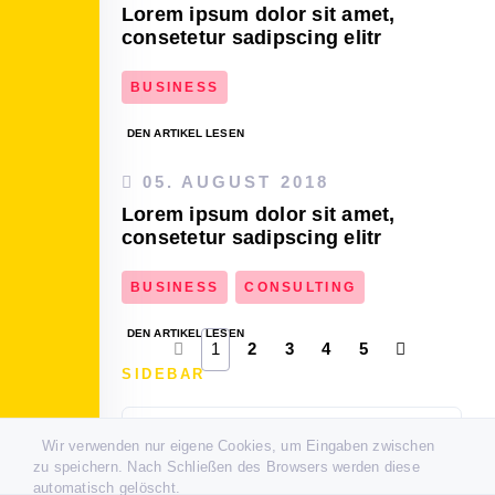
Lorem ipsum dolor sit amet,
consetetur sadipscing elitr
BUSINESS
DEN ARTIKEL LESEN
05. AUGUST 2018
Lorem ipsum dolor sit amet,
consetetur sadipscing elitr
BUSINESS
CONSULTING
DEN ARTIKEL LESEN
1
2
3
4
5
SIDEBAR
Ansprechpartner
Wir verwenden nur eigene Cookies, um Eingaben zwischen
zu speichern. Nach Schließen des Browsers werden diese
TITEL / POSITION
automatisch gelöscht.