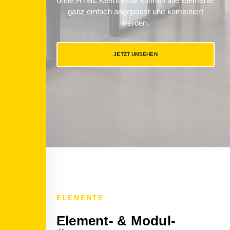
ohne HTML Kenntnisse können alle Elemente
ganz einfach angepasst und kombiniert
werden.
JETZT UMSEHEN
ELEMENTE
Element- & Modul-