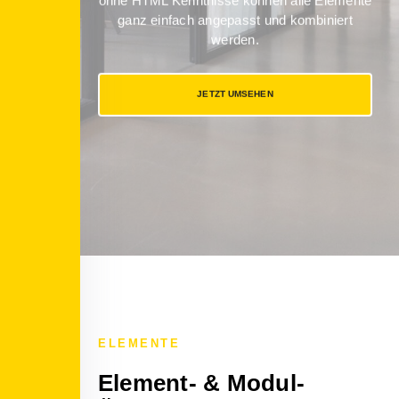
ohne HTML Kenntnisse können alle Elemente
ganz einfach angepasst und kombiniert
werden.
JETZT UMSEHEN
ELEMENTE
Element- & Modul-