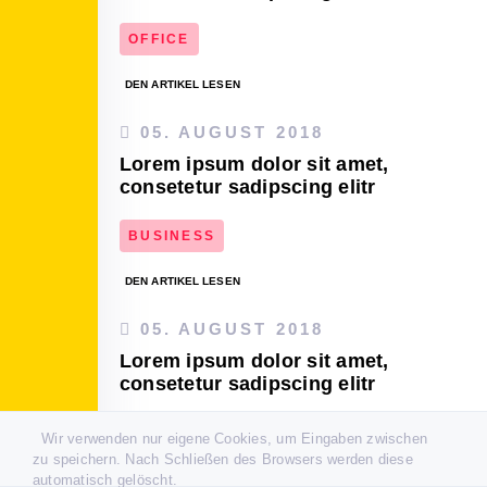
OFFICE
DEN ARTIKEL LESEN
05. AUGUST 2018
Lorem ipsum dolor sit amet,
consetetur sadipscing elitr
BUSINESS
DEN ARTIKEL LESEN
05. AUGUST 2018
Lorem ipsum dolor sit amet,
consetetur sadipscing elitr
BUSINESS
CONSULTING
Wir verwenden nur eigene Cookies, um Eingaben zwischen
zu speichern. Nach Schließen des Browsers werden diese
DEN ARTIKEL LESEN
automatisch gelöscht.