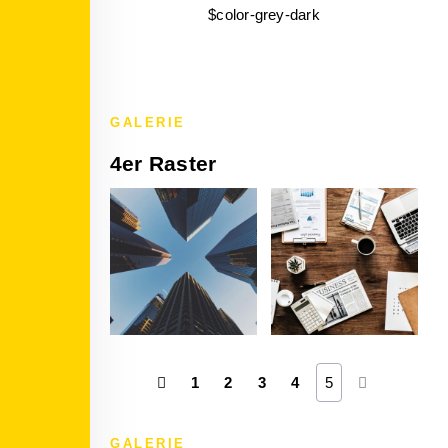
$color-grey-dark
GALERIE
4er Raster
1
2
3
4
5
GALERIE