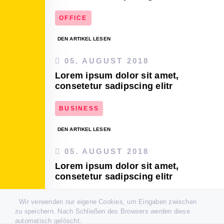
OFFICE
DEN ARTIKEL LESEN
05. AUGUST 2018
Lorem ipsum dolor sit amet,
consetetur sadipscing elitr
BUSINESS
DEN ARTIKEL LESEN
05. AUGUST 2018
Lorem ipsum dolor sit amet,
consetetur sadipscing elitr
BUSINESS
CONSULTING
Wir verwenden nur eigene Cookies, um Eingaben zwischen
zu speichern. Nach Schließen des Browsers werden diese
DEN ARTIKEL LESEN
automatisch gelöscht.