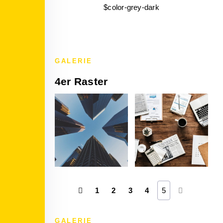
$color-grey-dark
GALERIE
4er Raster
1
2
3
4
5
GALERIE