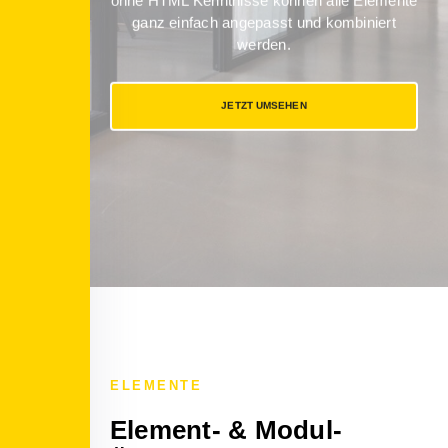
ohne HTML Kenntnisse können alle Elemente
ganz einfach angepasst und kombiniert
werden.
JETZT UMSEHEN
ELEMENTE
Element- & Modul-