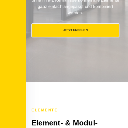
ohne HTML Kenntnisse können alle Elemente
ganz einfach angepasst und kombiniert
werden.
JETZT UMSEHEN
ELEMENTE
Element- & Modul-