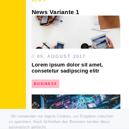
NEWS
News Variante 1
05. AUGUST 2017
Lorem ipsum dolor sit amet,
consetetur sadipscing elitr
BUSINESS
DEN ARTIKEL LESEN
Wir verwenden nur eigene Cookies, um Eingaben zwischen
zu speichern. Nach Schließen des Browsers werden diese
automatisch gelöscht.