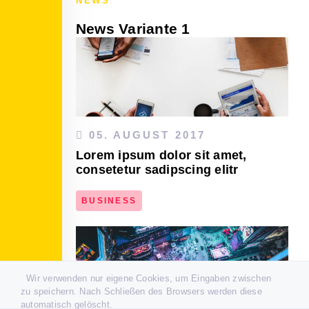
NEWS
News Variante 1
05. AUGUST 2017
Lorem ipsum dolor sit amet,
consetetur sadipscing elitr
BUSINESS
DEN ARTIKEL LESEN
Wir verwenden nur eigene Cookies, um Eingaben zwischen
zu speichern. Nach Schließen des Browsers werden diese
automatisch gelöscht.