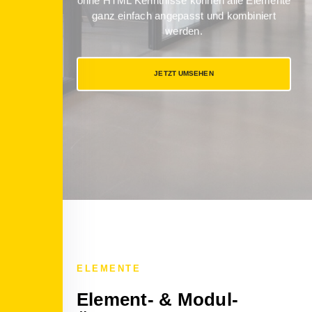
ohne HTML Kenntnisse können alle Elemente
ganz einfach angepasst und kombiniert
werden.
JETZT UMSEHEN
ELEMENTE
Element- & Modul-