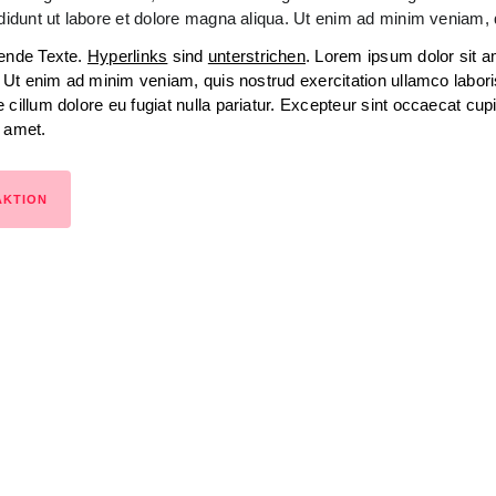
idunt ut labore et dolore magna aliqua. Ut enim ad minim veniam, qu
bende Texte.
Hyperlinks
sind
unterstrichen
. Lorem ipsum dolor sit 
a. Ut enim ad minim veniam, quis nostrud exercitation ullamco labor
 cillum dolore eu fugiat nulla pariatur. Excepteur sint occaecat cupi
t amet.
AKTION