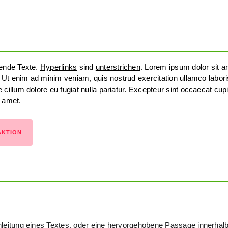
bende Texte.
Hyperlinks
sind
unterstrichen
. Lorem ipsum dolor sit 
a. Ut enim ad minim veniam, quis nostrud exercitation ullamco labor
 cillum dolore eu fugiat nulla pariatur. Excepteur sint occaecat cupi
t amet.
AKTION
nleitung eines Textes, oder eine hervorgehobene Passage innerhal