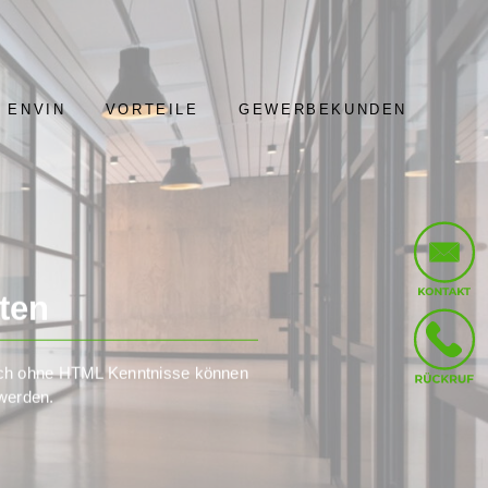
 ENVIN
VORTEILE
GEWERBEKUNDEN
ten
auch ohne HTML Kenntnisse können
 werden.