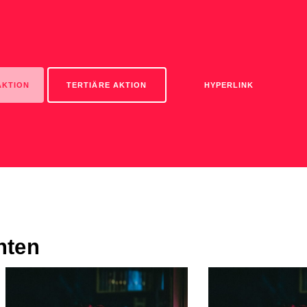
AKTION
TERTIÄRE AKTION
HYPERLINK
anten