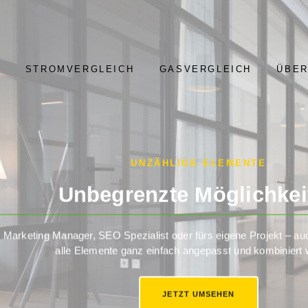
STROMVERGLEICH
GASVERGLEICH
ÜBER
UNZÄHLIGE ELEMENTE
Unbegrenzte Möglichkei
, Marketing Manager, SEO Spezialist oder fürs eigene Projekt – 
alle Elemente ganz einfach angepasst und kombiniert
JETZT UMSEHEN