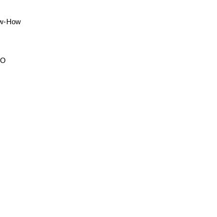
ow-How
EO