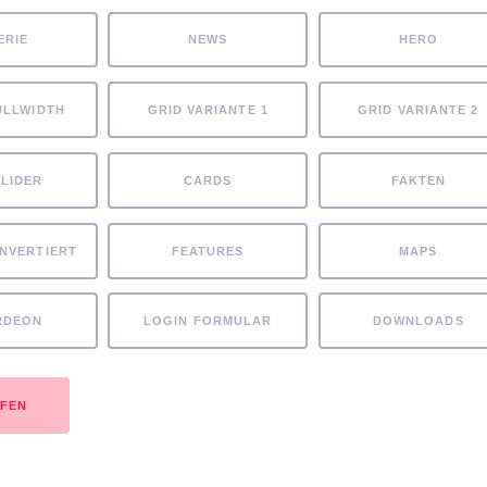
ERIE
NEWS
HERO
ULLWIDTH
GRID VARIANTE 1
GRID VARIANTE 2
SLIDER
CARDS
FAKTEN
INVERTIERT
FEATURES
MAPS
RDEON
LOGIN FORMULAR
DOWNLOADS
UFEN