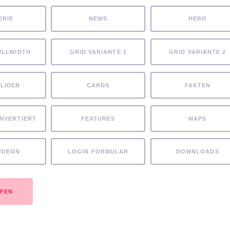
ERIE
NEWS
HERO
ULLWIDTH
GRID VARIANTE 1
GRID VARIANTE 2
SLIDER
CARDS
FAKTEN
INVERTIERT
FEATURES
MAPS
RDEON
LOGIN FORMULAR
DOWNLOADS
UFEN