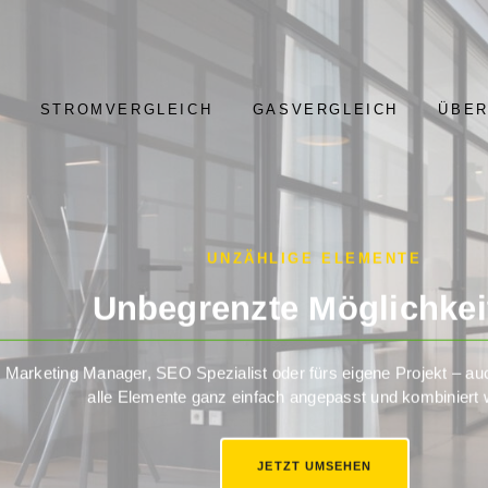
STROMVERGLEICH
GASVERGLEICH
ÜBER
UNZÄHLIGE ELEMENTE
Unbegrenzte Möglichkei
, Marketing Manager, SEO Spezialist oder fürs eigene Projekt – 
alle Elemente ganz einfach angepasst und kombiniert
JETZT UMSEHEN