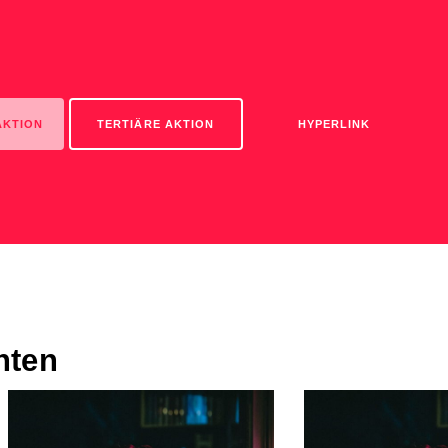
AKTION
TERTIÄRE AKTION
HYPERLINK
anten