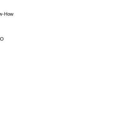
ow-How
EO