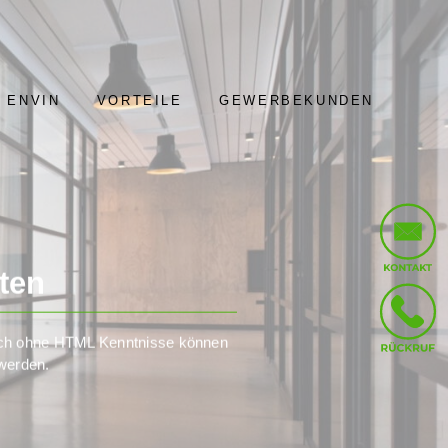
 ENVIN
VORTEILE
GEWERBEKUNDEN
ten
auch ohne HTML Kenntnisse können
 werden.