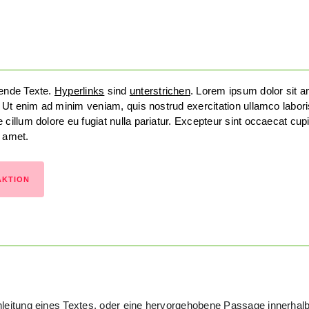
bende Texte.
Hyperlinks
sind
unterstrichen
. Lorem ipsum dolor sit 
a. Ut enim ad minim veniam, quis nostrud exercitation ullamco labor
 cillum dolore eu fugiat nulla pariatur. Excepteur sint occaecat cupi
t amet.
AKTION
nleitung eines Textes, oder eine hervorgehobene Passage innerhal