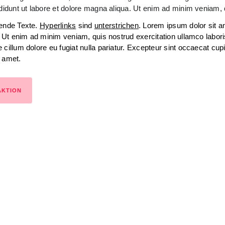
idunt ut labore et dolore magna aliqua. Ut enim ad minim veniam, qu
bende Texte.
Hyperlinks
sind
unterstrichen
. Lorem ipsum dolor sit 
a. Ut enim ad minim veniam, quis nostrud exercitation ullamco labor
 cillum dolore eu fugiat nulla pariatur. Excepteur sint occaecat cupi
t amet.
AKTION