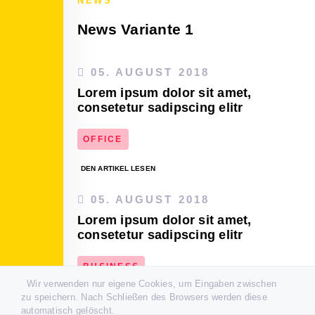
NEWS
News Variante 1
05. AUGUST 2018
Lorem ipsum dolor sit amet,
consetetur sadipscing elitr
OFFICE
DEN ARTIKEL LESEN
05. AUGUST 2018
Lorem ipsum dolor sit amet,
consetetur sadipscing elitr
BUSINESS
Wir verwenden nur eigene Cookies, um Eingaben zwischen
DEN ARTIKEL LESEN
zu speichern. Nach Schließen des Browsers werden diese
automatisch gelöscht.