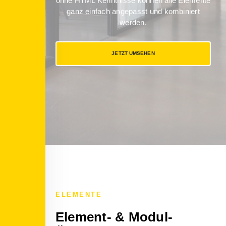
ohne HTML Kenntnisse können alle Elemente
ganz einfach angepasst und kombiniert
werden.
JETZT UMSEHEN
ELEMENTE
Element- & Modul-