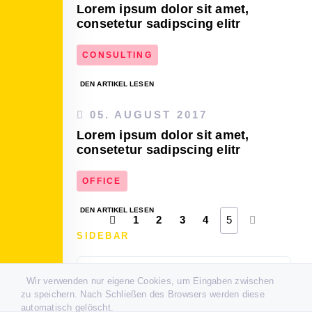
Lorem ipsum dolor sit amet,
consetetur sadipscing elitr
CONSULTING
DEN ARTIKEL LESEN
05. AUGUST 2017
Lorem ipsum dolor sit amet,
consetetur sadipscing elitr
OFFICE
DEN ARTIKEL LESEN
1
2
3
4
5
SIDEBAR
Ansprechpartner
Wir verwenden nur eigene Cookies, um Eingaben zwischen
zu speichern. Nach Schließen des Browsers werden diese
TITEL / POSITION
automatisch gelöscht.