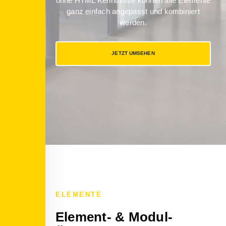
ohne HTML Kenntnisse können alle Elemente
ganz einfach angepasst und kombiniert
werden.
JETZT UMSEHEN
ELEMENTE
Element- & Modul-